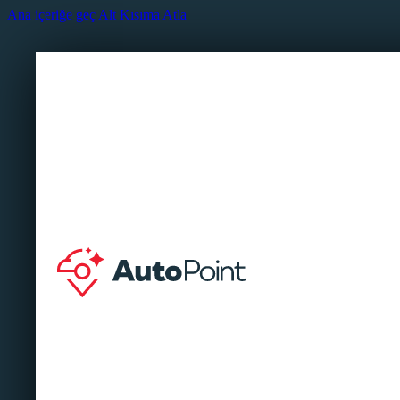
Ana içeriğe geç
Alt Kısıma Atla